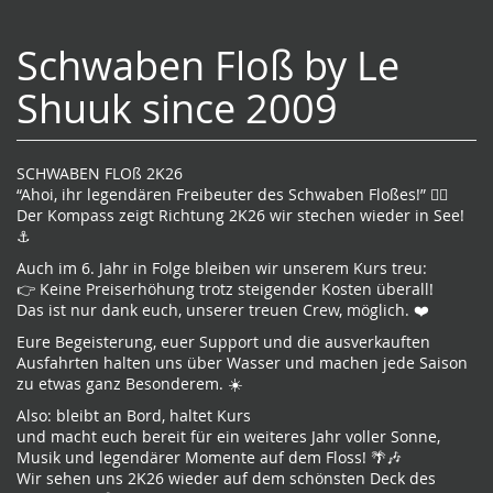
Schwaben Floß by Le
Shuuk since 2009
SCHWABEN FLOß 2K26
“Ahoi, ihr legendären Freibeuter des Schwaben Floßes!” 🏴‍☠️
Der Kompass zeigt Richtung 2K26 wir stechen wieder in See!
⚓️
Auch im 6. Jahr in Folge bleiben wir unserem Kurs treu:
👉 Keine Preiserhöhung trotz steigender Kosten überall!
Das ist nur dank euch, unserer treuen Crew, möglich. ❤️
Eure Begeisterung, euer Support und die ausverkauften
Ausfahrten halten uns über Wasser und machen jede Saison
zu etwas ganz Besonderem. ☀️
Also: bleibt an Bord, haltet Kurs
und macht euch bereit für ein weiteres Jahr voller Sonne,
Musik und legendärer Momente auf dem Floss! 🌴🎶
Wir sehen uns 2K26 wieder auf dem schönsten Deck des