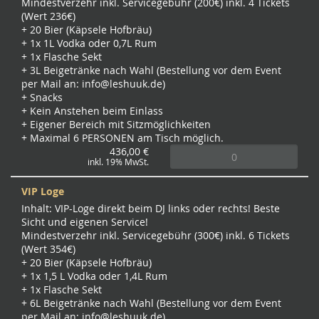
Mindestverzehr inkl. Servicegebühr (200€) inkl. 4 Tickets
(Wert 236€)
+ 20 Bier (Käpsele Hofbräu)
+ 1x 1L Vodka oder 0,7L Rum
+ 1x Flasche Sekt
+ 3L Beigetränke nach Wahl (Bestellung vor dem Event
per Mail an:
info@leshuuk.de
)
+ Snacks
+ Kein Anstehen beim Einlass
+ Eigener Bereich mit Sitzmöglichkeiten
+ Maximal 6 PERSONEN am Tisch möglich.
436,00 €
inkl. 19% MwSt.
VIP Loge
Inhalt: VIP-Loge direkt beim DJ links oder rechts! Beste
Sicht und eigenen Service!
Mindestverzehr inkl. Servicegebühr (300€) inkl. 6 Tickets
(Wert 354€)
+ 20 Bier (Käpsele Hofbräu)
+ 1x 1,5 L Vodka oder 1,4L Rum
+ 1x Flasche Sekt
+ 6L Beigetränke nach Wahl (Bestellung vor dem Event
per Mail an:
info@leshuuk.de
)