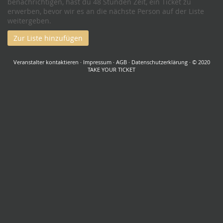
benachrichtigen, hast du 48 Stunden Zeit, ein Ticket zu
erwerben, bevor wir es an die nächste Person auf der Liste
weitergeben.
Zur Liste hinzufügen
Veranstalter kontaktieren
·
Impressum
·
AGB
·
Datenschutzerklärung
· © 2020
TAKE YOUR TICKET